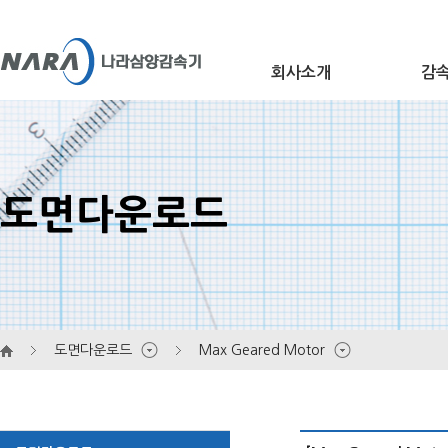
회사소개
감
개요
Ge
도면다운로드
연혁
Wo
인증 및 상장
대리점 안내
He
홍보센터
오시는 길
도면다운로드
Max Geared Motor