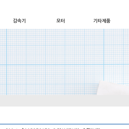
감속기
모터
기타제품
Geared Motor
삼양모터
기타제품
Worm Reducer
유성감속기
Helical Bevel
Reducer
Gear Box