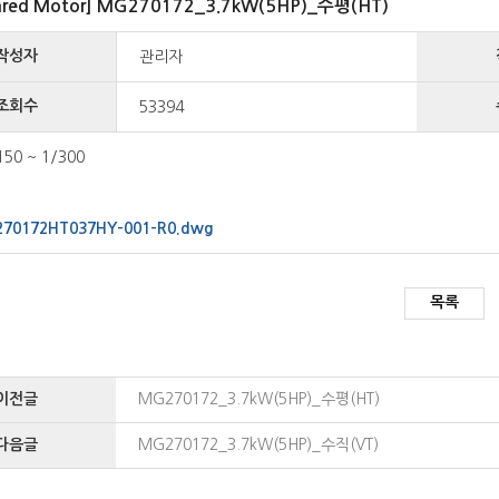
ared Motor] MG270172_3.7kW(5HP)_수평(HT)
작성자
관리자
조회수
53394
150 ~ 1/300
70172HT037HY-001-R0.dwg
목록
이전글
MG270172_3.7kW(5HP)_수평(HT)
다음글
MG270172_3.7kW(5HP)_수직(VT)