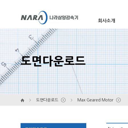
회사소개
개요
도면다운로드
연혁
인증 및 상장
대리점 안내
홍보센터
오시는 길
도면다운로드
Max Geared Motor