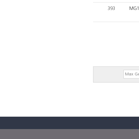
393
MG1