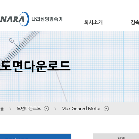
회사소개
감
개요
Ge
도면다운로드
연혁
Wo
인증 및 상장
대리점 안내
He
홍보센터
오시는 길
도면다운로드
Max Geared Motor
전체